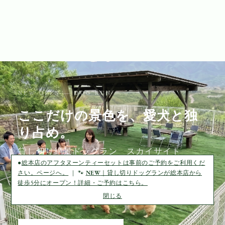
NEW OPEN — DOG RUN
ここだけの景色を、愛犬と独
り占め。
貸し切り絶景ドッグラン スカイサイト
●
総本店のアフタヌーンティーセットは事前のご予約をご利用くだ
当店から徒歩5分。完全貸し切りの絶景スカイサイト
さい。ページへ。
| 🐾
NEW
｜貸し切りドッグランが総本店から
徒歩5分にオープン！詳細・ご予約はこちら。
で、愛犬と特別なひとときを。フルーツパフェと一緒
閉じる
にお楽しみいただけます。